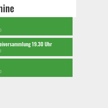
mine
0
teiversammlung 19.30 Uhr
0
0