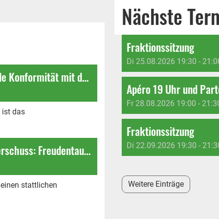
Nächste Ter
Fraktionssitzung
Di 25.08.2026 19:30 - 21:0
Einbürgerungsverfahren: Mangelnde Konformität mit dem übergeordneten Recht beheben
Apéro 19 Uhr und Par
Fr 28.08.2026 19:00 - 21:3
 ist das
Fraktionssitzung
Di 22.09.2026 19:30 - 21:3
Rechnung 2025 – Trotz Ertragsüberschuss: Freudentaumel fehl am Platz!
Weitere Einträge
einen stattlichen