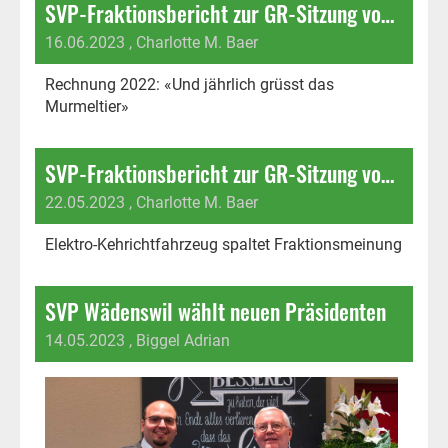
SVP-Fraktionsbericht zur GR-Sitzung vom 19. Juni 2023
16.06.2023
, Charlotte M. Baer
Rechnung 2022: «Und jährlich grüsst das
Murmeltier»
SVP-Fraktionsbericht zur GR-Sitzung vom 22.5.23
22.05.2023
, Charlotte M. Baer
Elektro-Kehrichtfahrzeug spaltet Fraktionsmeinung
SVP Wädenswil wählt neuen Präsidenten
14.05.2023
, Biggel Adrian