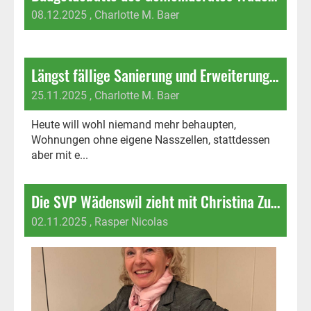
08.12.2025
, Charlotte M. Baer
Längst fällige Sanierung und Erweiterung im «Bin Rääbe»
25.11.2025
, Charlotte M. Baer
Heute will wohl niemand mehr behaupten,
Wohnungen ohne eigene Nasszellen, stattdessen
aber mit e...
Die SVP Wädenswil zieht mit Christina Zurfluh in den Wahlkampf um einen Stadtratssitz!
02.11.2025
, Rasper Nicolas