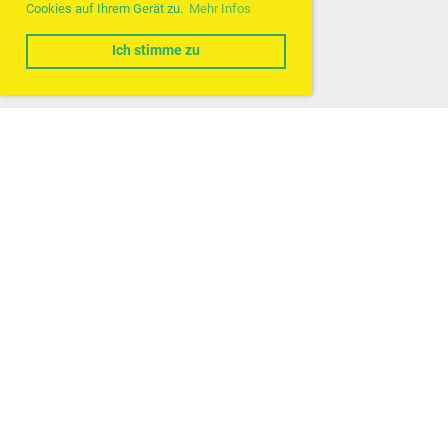
Cookies auf Ihrem Gerät zu.
Mehr Infos
Ich stimme zu
© SVP Wädenswil