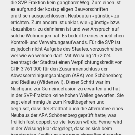
die SVP-Fraktion kein gangbarer Weg. Zum einen ist
es aufgrund der kostspieligen Bauvorschriften
praktisch ausgeschlossen, Neubauten «günstig» zu
errichten. Zum andern ist unklar, wie «günstig» bzw.
«bezahlbar» zu definieren ist und wer Anspruch auf
solche Wohnungen hat. Es bedürfte eines erheblichen
Kontroll- und Verwaltungsaufwands. Für die SVP ist
es jedoch nicht Aufgabe des Staates, vorzuschreiben,
wer wie wo wohnen darf. Mit Weisung 20/2024
beantragt der Stadtrat einen Verpflichtungskredit von
CHF 3‘761‘000 für den Zusammenschluss der
Abwasserreinigungsanlagen (ARA) von Schönenberg
und Rietliau (Wädens­wil). Dieser Schritt war im
Nachgang zur Gemeindefusion zu erwarten und hat
in der SVP-Fraktion keine hohen Wellen geworfen. Sie
sagt einstimmig Ja zum Kreditbegehren und
begrüsst, dass der Stadtrat auch die Alternative eines
Neubaus der ARA Schönenberg geprüft hatte, was
freilich fast doppelt so viel kosten würde. Ferner wird
in der Weisung klar dargelegt, dass es sich beim