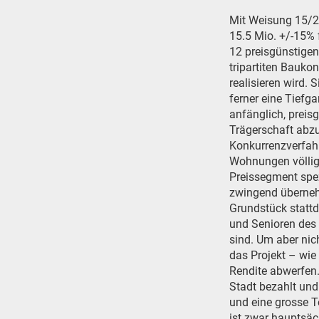
Mit Weisung 15/2
15.5 Mio. +/-15%
12 preisgünstige
tripartiten Bauko
realisieren wird.
ferner eine Tiefga
anfänglich, prei
Trägerschaft abz
Konkurrenzverfahr
Wohnungen völlig 
Preissegment spez
zwingend überneh
Grundstück stattd
und Senioren des
sind. Um aber nicht
das Projekt – wie 
Rendite abwerfen
Stadt bezahlt und
und eine grosse T
ist zwar hauptsäc