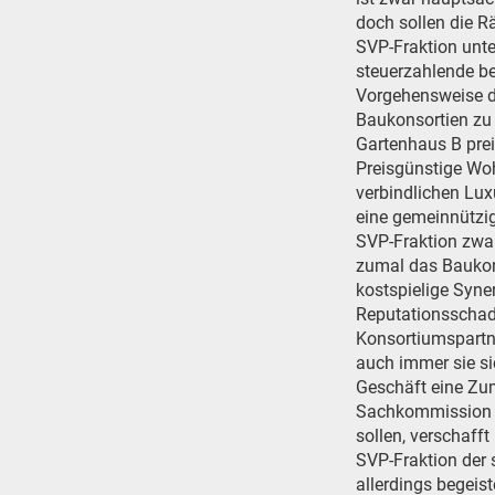
doch sollen die R
SVP-Fraktion unte
steuerzahlende be
Vorgehensweise de
Baukonsortien zu 
Gartenhaus B prei
Preisgünstige Wo
verbindlichen Lux
eine gemeinnützi
SVP-Fraktion zwar
zumal das Baukons
kostspielige Syne
Reputationsschad
Konsortiumspartn
auch immer sie sic
Geschäft eine Zum
Sachkommission g
sollen, verschaff
SVP-Fraktion der
allerdings begeis