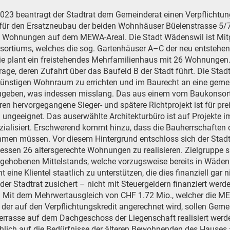
023 beantragt der Stadtrat dem Gemeinderat einen Verpflichtun
 für den Ersatzneubau der beiden Wohnhäuser Büelenstrasse 5/
n Wohnungen auf dem MEWA-Areal. Die Stadt Wädenswil ist Mitg
nsortiums, welches die sog. Gartenhäuser A–C der neu entstehe
 Sie plant ein freistehendes Mehrfamilienhaus mit 26 Wohnungen
rage, deren Zufahrt über das Baufeld B der Stadt führt. Die Stad
sgünstigen Wohnraum zu errichten und im Baurecht an eine geme
ugeben, was indessen misslang. Das aus einem vom Baukonsort
en hervorgegangene Sieger- und spätere Richtprojekt ist für pre
ungeeignet. Das auserwählte Architekturbüro ist auf Projekte 
ialisiert. Erschwerend kommt hinzu, dass die Bauherrschaften 
men müssen. Vor diesem Hintergrund entschloss sich der Stadt
essen 26 altersgerechte Wohnungen zu realisieren. Zielgruppe s
 gehobenen Mittelstands, welche vorzugsweise bereits in Wäde
 eine Klientel staatlich zu unterstützen, die dies finanziell gar n
der Stadtrat zusichert – nicht mit Steuergeldern finanziert werd
. Mit dem Mehrwertausgleich von CHF 1.72 Mio., welcher die M
 der auf den Verpflichtungskredit angerechnet wird, sollen Ge
errasse auf dem Dachgeschoss der Liegenschaft realisiert wer
hlich auf die Bedürfnisse der älteren Bewohnenden des Hauses 