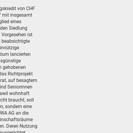
gskredit von CHF
7 mit insgesamt
lied eines
nden Siedlung
. Vorgesehen ist
t beabsichtigte
innützige
ium lancierten
isgünstige
im gehobenen
das Richtprojekt
rat, auf besagtem
ind Seniorinnen
nswil wohnhaft
icht braucht, soll
en, sondern eine
EWA AG an die
meinschaftsräume
den. Deren Nutzung
ausgerichtet,