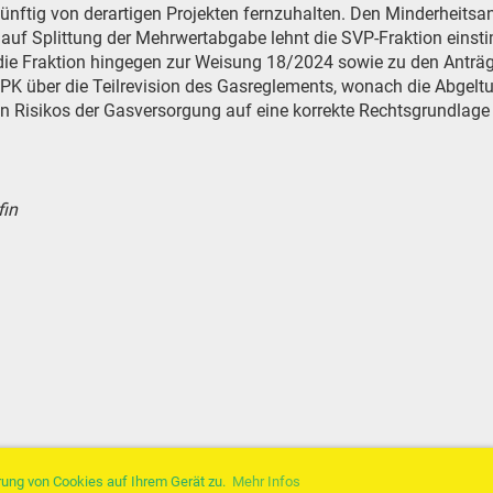
skünftig von derartigen Projekten fernzuhalten. Den Minderheitsa
uf Splittung der Mehrwertabgabe lehnt die SVP-Fraktion einst
 die Fraktion hingegen zur Weisung 18/2024 sowie zu den Anträ
K über die Teilrevision des Gasreglements, wonach die Abgelt
 Risikos der Gasversorgung auf eine korrekte Rechtsgrundlage 
fin
ung von Cookies auf Ihrem Gerät zu.
Mehr Infos