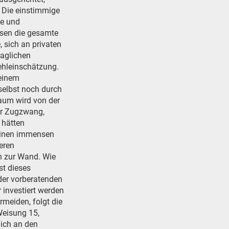
 Die einstimmige
ge und
ssen die gesamte
 sich an privaten
raglichen
ehleinschätzung.
einem
selbst noch durch
aum wird von der
ter Zugzwang,
 hätten
 einen immensen
eren
n zur Wand. Wie
st dieses
 der vorberatenden
investiert werden
rmeiden, folgt die
Weisung 15,
lich an den