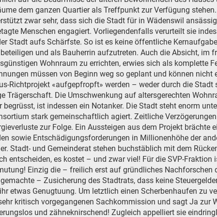
äume dem ganzen Quartier als Treffpunkt zur Verfügung stehen.
rstützt zwar sehr, dass sich die Stadt für in Wädenswil ansässi
tagte Menschen engagiert. Vorliegendenfalls verurteilt sie inde
r Stadt aufs Schärfste. So ist es keine öffentliche Kernaufgabe,
beteiligen und als Bauherrin aufzutreten. Auch die Absicht, im f
sgünstigen Wohnraum zu errichten, erwies sich als komplette F
hnungen müssen von Beginn weg so geplant und können nicht 
us-Richtprojekt «aufgepfropft» werden – weder durch die Stadt 
ge Trägerschaft. Die Umschwenkung auf altersgerechten Wohnr
 begrüsst, ist indessen ein Notanker. Die Stadt steht enorm un
ortium stark gemeinschaftlich agiert. Zeitliche Verzögerungen
rgieverluste zur Folge. Ein Aussteigen aus dem Projekt brächte
en sowie Entschädigungsforderungen in Millionenhöhe der and
er. Stadt- und Gemeinderat stehen buchstäblich mit dem Rücke
h entscheiden, es kostet – und zwar viel! Für die SVP-Fraktion i
utung! Einzig die – freilich erst auf gründliches Nachforschen
emachte – Zusicherung des Stadtrats, dass keine Steuergelder 
t ihr etwas Genugtuung. Um letztlich einen Scherbenhaufen zu ve
 sehr kritisch vorgegangenen Sachkommission und sagt Ja zur 
terungslos und zähneknirschend! Zugleich appelliert sie eindring