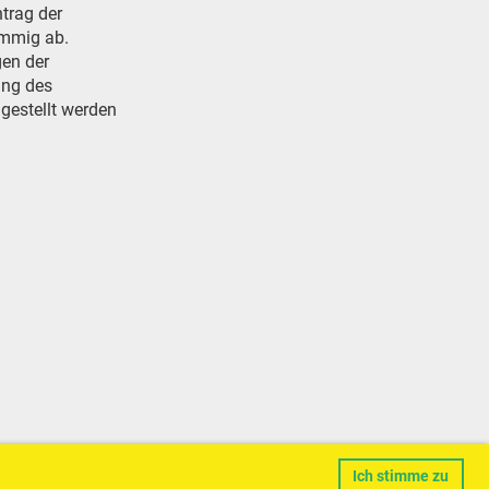
ntrag der
immig ab.
gen der
ung des
gestellt werden
Ich stimme zu