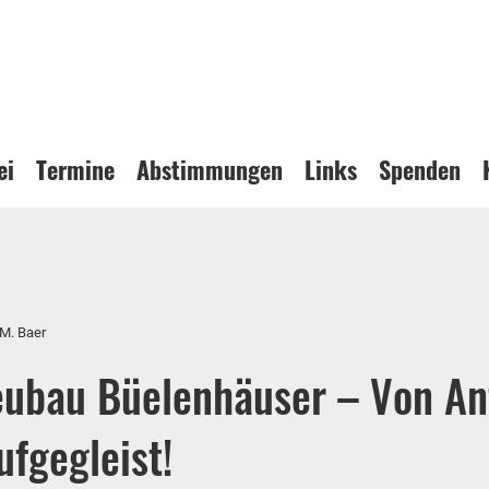
ei
Termine
Abstimmungen
Links
Spenden
 M. Baer
eubau Büelenhäuser – Von An
ufgegleist!