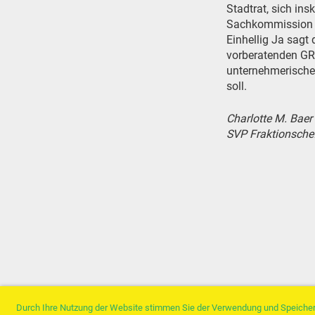
Stadtrat, sich in
Sachkommission a
Einhellig Ja sagt
vorberatenden GRP
unternehmerischen
soll.
Charlotte M. Baer
SVP Fraktionsche
Durch Ihre Nutzung der Website stimmen Sie der Verwendung und Speicher